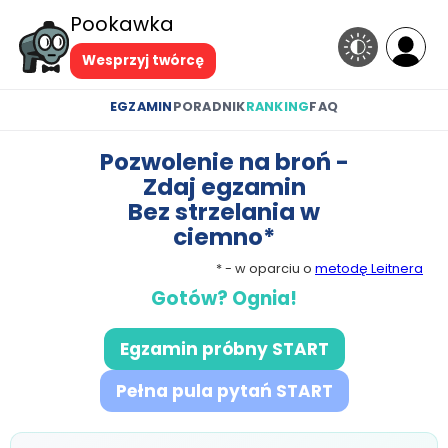
Pookawka
Wesprzyj twórcę
EGZAMIN
PORADNIK
RANKING
FAQ
Pozwolenie na broń -
Zdaj egzamin
Bez strzelania w
ciemno*
* - w oparciu o
metodę Leitnera
Gotów? Ognia!
Egzamin próbny START
Pełna pula pytań START