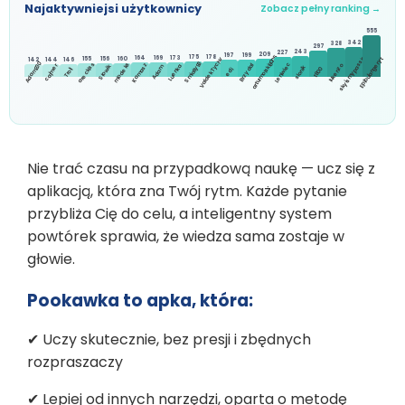
Najaktywniejsi użytkownicy
Zobacz pełny ranking →
555
342
328
297
243
227
209
199
197
175
178
skyismypassion
173
164
169
160
155
156
arturmolski8005
142
144
146
Valdek Tychy
Epibulangeryt
areckiss
Smially93
Adam230
miodeks
Leniwiec
Kamasz
Brzydal
lukenzo
cajmer
Luenka
Słowik
Adam
slonik
Troll
t800
edi
Nie trać czasu na przypadkową naukę — ucz się z
aplikacją, która zna Twój rytm. Każde pytanie
przybliża Cię do celu, a inteligentny system
powtórek sprawia, że wiedza sama zostaje w
głowie.
Pookawka to apka, która:
✔ Uczy skutecznie, bez presji i zbędnych
rozpraszaczy
✔ Lepiej od innych narzędzi, oparta o metodę