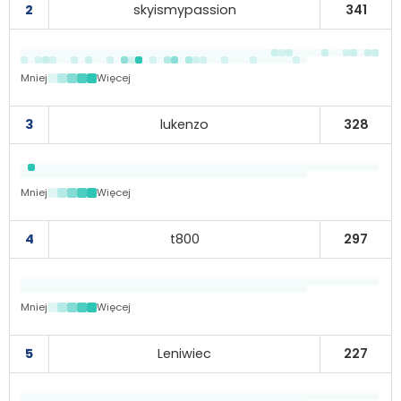
2
skyismypassion
341
Mniej
Więcej
3
lukenzo
328
Mniej
Więcej
4
t800
297
Mniej
Więcej
5
Leniwiec
227