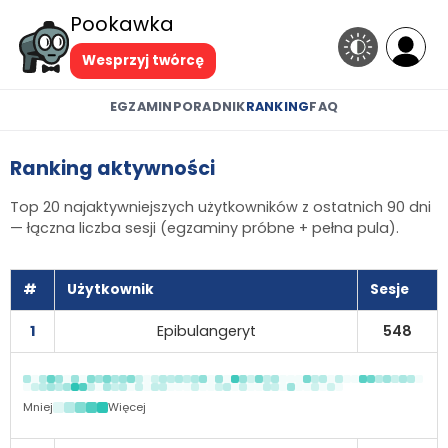
Pookawka
Wesprzyj twórcę
EGZAMIN
PORADNIK
RANKING
FAQ
Ranking aktywności
Top 20 najaktywniejszych użytkowników z ostatnich 90 dni
— łączna liczba sesji (egzaminy próbne + pełna pula).
#
Użytkownik
Sesje
1
Epibulangeryt
548
Mniej
Więcej